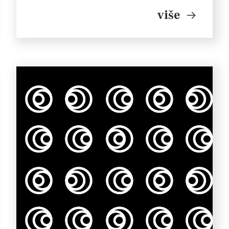
Scenski pokret: Mia Štark Dizajn plakata: K.A.
više
Produkcija: Štoos teatar 2024. Premijera: 25.rujan
2024. , […]