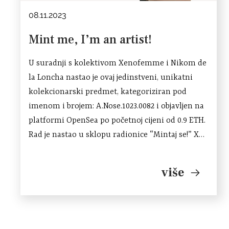
08.11.2023
Mint me, I’m an artist!
U suradnji s kolektivom Xenofemme i Nikom de
la Loncha nastao je ovaj jedinstveni, unikatni
kolekcionarski predmet, kategoriziran pod
imenom i brojem: A.Nose.1023.0082 i objavljen na
platformi OpenSea po početnoj cijeni od 0.9 ETH.
Rad je nastao u sklopu radionice “Mintaj se!” XR
campa “Prošireni svijetovi” kojeg je od 17. do
29.listopada 2023. organizirao Kontejner, […]
više