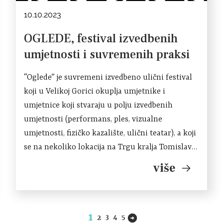
10.10.2023
OGLEDE, festival izvedbenih
umjetnosti i suvremenih praksi
“Oglede” je suvremeni izvedbeno ulični festival
koji u Velikoj Gorici okuplja umjetnike i
umjetnice koji stvaraju u polju izvedbenih
umjetnosti (performans, ples, vizualne
umjetnosti, fizičko kazalište, ulični teatar), a koji
se na nekoliko lokacija na Trgu kralja Tomislava
predstavljaju kraćim formama na zadanu temu.
više
Festival promovira i komunicira Veliku Goricu,
njenu kulturu i tradiciju, gradske […]
1
2
3
4
5