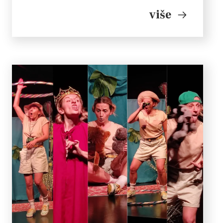
engleskom, ponekad na hrvatskom. Olga
više
Vidačević često gleda […]