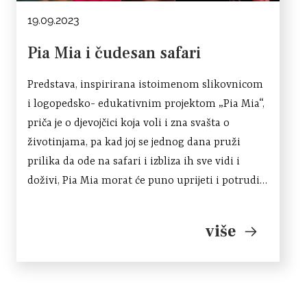
19.09.2023
Pia Mia i čudesan safari
Predstava, inspirirana istoimenom slikovnicom
i logopedsko- edukativnim projektom „Pia Mia“,
priča je o djevojčici koja voli i zna svašta o
životinjama, pa kad joj se jednog dana pruži
prilika da ode na safari i izbliza ih sve vidi i
doživi, Pia Mia morat će puno uprijeti i potruditi
se kako bi taj san ostvarila. Naime, […]
više