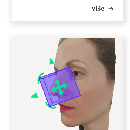
izgradnju vlastitog izvedbenog jezika. Autorice i
više
izvođačice: Irena Boćkai, Ana Katulić
Dramaturgija: […]